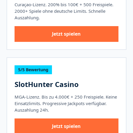
Curaçao-Lizenz. 200% bis 100€ + 500 Freispiele.
2000+ Spiele ohne deutsche Limits. Schnelle
Auszahlung.
Jetzt spielen
5/5 Bewertung
SlotHunter Casino
MGA-Lizenz. Bis zu 4.000€ + 250 Freispiele. Keine
Einsatzlimits. Progressive Jackpots verfügbar.
Auszahlung 24h.
Jetzt spielen