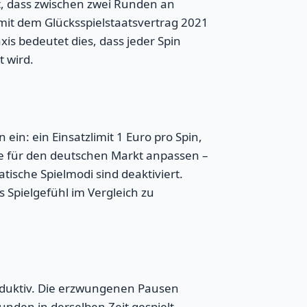
gt, dass zwischen zwei Runden an
it dem Glücksspielstaatsvertrag 2021
is bedeutet dies, dass jeder Spin
 wird.
in: ein Einsatzlimit 1 Euro pro Spin,
le für den deutschen Markt anpassen –
ische Spielmodi sind deaktiviert.
 Spielgefühl im Vergleich zu
roduktiv. Die erzwungenen Pausen
unden in derselben Zeit gespielt