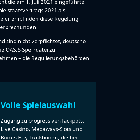
ht die am 1. Juli 2021 eingeführte
elstaatsvertrags 2021 als
ieler empfinden diese Regelung
nterbrechungen.
d sind nicht verpflichtet, deutsche
die OASIS-Sperrdatei zu
zunehmen – die Regulierungsbehörden
Volle Spielauswahl
Zugang zu progressiven Jackpots,
Live Casino, Megaways-Slots und
Bonus-Buy-Funktionen, die bei