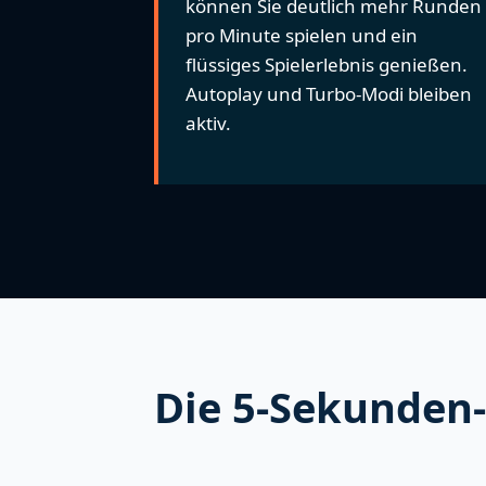
können Sie deutlich mehr Runden
pro Minute spielen und ein
flüssiges Spielerlebnis genießen.
Autoplay und Turbo-Modi bleiben
aktiv.
Die 5-Sekunden-