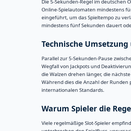
Die 5-Sekunden-Regel im deutschen Onl
Online-Spielautomaten mindestens fü
eingeführt, um das Spieltempo zu verl
mindestens fünf Sekunden dauert oder
Technische Umsetzung
Parallel zur 5-Sekunden-Pause zwische
Wegfall von Jackpots und Deaktivieru
die Walzen drehen länger, die nächst
Während dies die Anzahl der Runden p
internationalen Standards.
Warum Spieler die Reg
Viele regelmäßige Slot-Spieler empfi
unterbrechen den Spielfluss, verursac