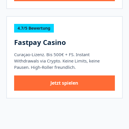
4.7/5 Bewertung
Fastpay Casino
Curaçao-Lizenz. Bis 500€ + FS. Instant
Withdrawals via Crypto. Keine Limits, keine
Pausen. High-Roller freundlich.
Jetzt spielen