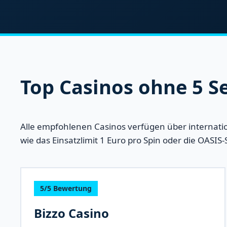
Top Casinos ohne 5 
Alle empfohlenen Casinos verfügen über interna
wie das Einsatzlimit 1 Euro pro Spin oder die OASIS-
5/5 Bewertung
Bizzo Casino