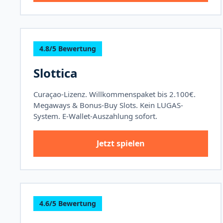
4.8/5 Bewertung
Slottica
Curaçao-Lizenz. Willkommenspaket bis 2.100€.
Megaways & Bonus-Buy Slots. Kein LUGAS-
System. E-Wallet-Auszahlung sofort.
Jetzt spielen
4.6/5 Bewertung